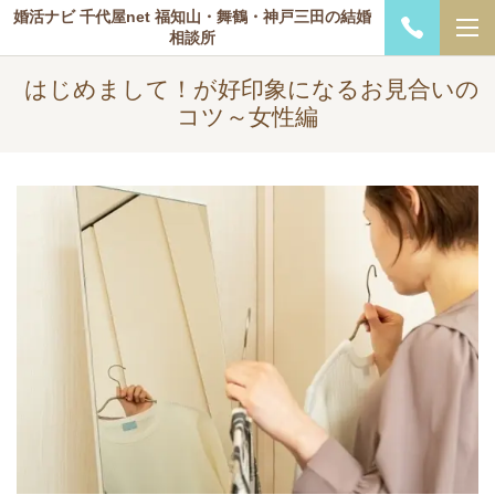
婚活ナビ 千代屋net 福知山・舞鶴・神戸三田の結婚
相談所
はじめまして！が好印象になるお見合いの
コツ～女性編