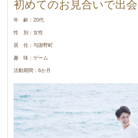
初めてのお見合いで出会
年 齢：20代
性 別：女性
居 住：与謝野町
趣 味：ゲーム
活動期間：6か月