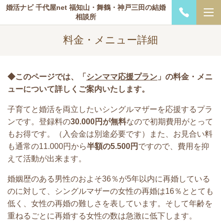
婚活ナビ 千代屋net 福知山・舞鶴・神戸三田の結婚
相談所
料金・メニュー詳細
◆このページでは、「
シンママ応援プラン
」の料金・メニ
ューについて詳しくご案内いたします。
子育てと婚活を両立したいシングルマザーを応援するプラ
ンです。登録料の
30.000円が無料
なので初期費用がとって
もお得です。（入会金は別途必要です）また、お見合い料
も通常の11.000円から
半額の5.500円
ですので、費用を抑
えて活動が出来ます。
婚姻歴のある男性のおよそ36％が5年以内に再婚している
のに対して、シングルマザーの女性の再婚は16％ととても
低く、女性の再婚の難しさを表しています。そして年齢を
重ねるごとに再婚する女性の数は急激に低下します。