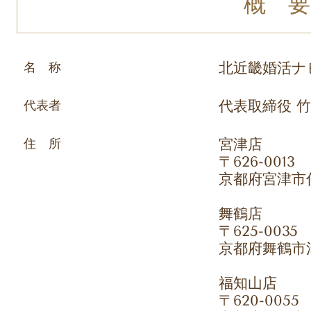
概 要
名 称
北近畿婚活ナビ
代表者
代表取締役 
住 所
宮津店
〒626-0013
京都府宮津市住
舞鶴店
〒625-0035
京都府舞鶴市溝
福知山店
〒620-0055