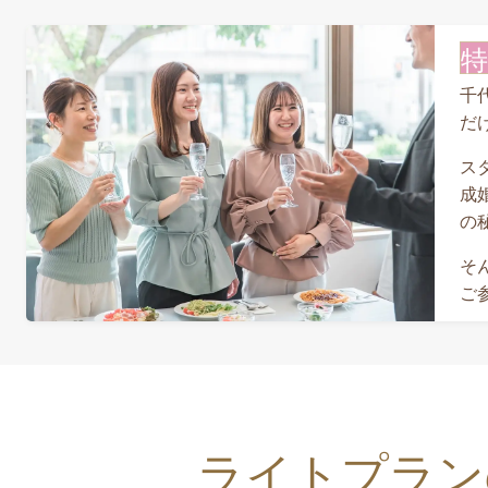
特
千
だ
ス
成
の
そ
ご
ライトプラン