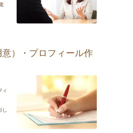
電
用意）・プロフィール作
フィ
影し