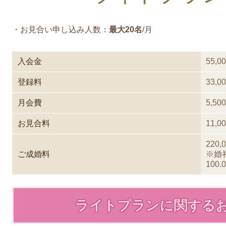
・お見合い申し込み人数：
最大20名
/月
入会金
55,
登録料
33,
月会費
5,5
お見合料
11,
220
ご成婚料
※婚
100.
ライトプランに関する