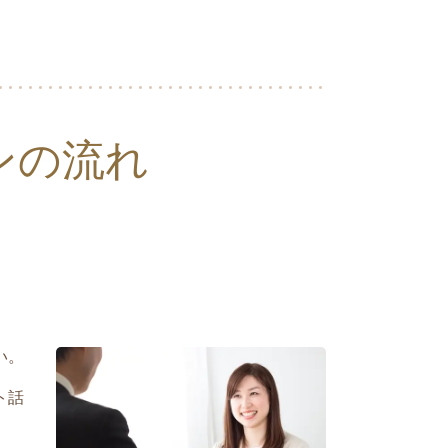
ンの流れ
い。
ト話