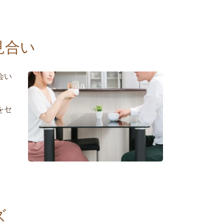
見合い
会い
をセ
ズ