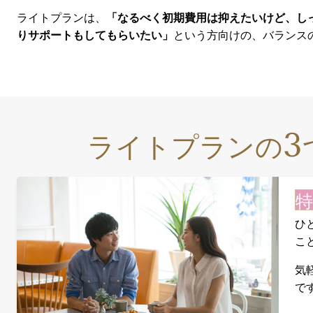
ライトプランは、
「なるべく初期費用は抑えたいけど、し
りサポートもしてもらいたい」
という方向けの、バランス
3
ライトプランの
特
ひ
こ
気
で